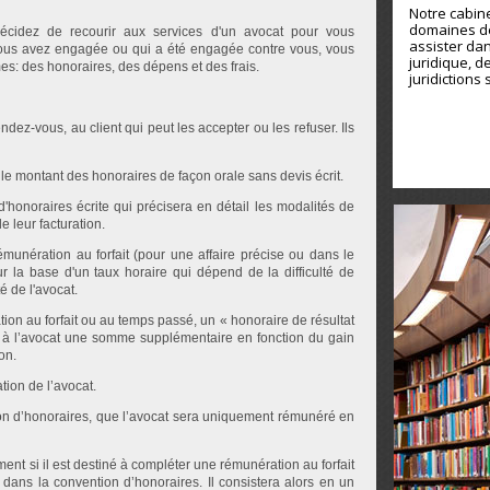
Notre cabine
domaines de
cidez de recourir aux services d'un avocat pour vous
assister dan
vous avez engagée ou qui a été engagée contre vous, vous
juridique, d
s: des honoraires, des dépens et des frais.
juridictions 
dez-vous, au client qui peut les accepter ou les refuser. Ils
 le montant des honoraires de façon orale sans devis écrit.
d'honoraires écrite qui précisera en détail les modalités de
e leur facturation.
munération au forfait (pour une affaire précise ou dans le
 la base d'un taux horaire qui dépend de la difficulté de
té de l'avocat.
ation au forfait ou au temps passé, un « honoraire de résultat
 à l’avocat une somme supplémentaire en fonction du gain
on.
tion de l’avocat.
ntion d’honoraires, que l’avocat sera uniquement rémunéré en
ent si il est destiné à compléter une rémunération au forfait
dans la convention d’honoraires. Il consistera alors en un