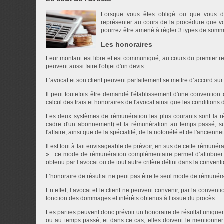
Lorsque vous êtes obligé ou que vous dé
représenter au cours de la procédure que 
pourrez être amené à régler 3 types de somme
Les honoraires
Leur montant est libre et est communiqué, au cours du premier ren
peuvent aussi faire l'objet d'un devis.
L’avocat et son client peuvent parfaitement se mettre d’accord sur
Il peut toutefois être demandé l'établissement d'une convention 
calcul des frais et honoraires de l'avocat ainsi que les conditions d
Les deux systèmes de rémunération les plus courants sont la ré
cadre d'un abonnement) et la rémunération au temps passé, sur
l'affaire, ainsi que de la spécialité, de la notoriété et de l'ancienne
Il est tout à fait envisageable de prévoir, en sus de cette rémunér
» : ce mode de rémunération complémentaire permet d’attribuer
obtenu par l’avocat ou de tout autre critère défini dans la conventi
L’honoraire de résultat ne peut pas être le seul mode de rémunéra
En effet, l’avocat et le client ne peuvent convenir, par la conve
fonction des dommages et intérêts obtenus à l’issue du procès.
Les parties peuvent donc prévoir un honoraire de résultat uniquem
ou au temps passé, et dans ce cas, elles doivent le mentionner 