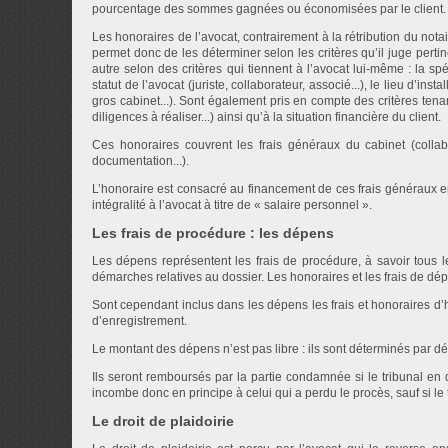
pourcentage des sommes gagnées ou économisées par le client.
Les honoraires de l’avocat, contrairement à la rétribution du notair
permet donc de les déterminer selon les critères qu’il juge pert
autre selon des critères qui tiennent à l’avocat lui-même : la spé
statut de l’avocat (juriste, collaborateur, associé...), le lieu d’inst
gros cabinet...). Sont également pris en compte des critères tenant 
diligences à réaliser...) ainsi qu’à la situation financière du client.
Ces honoraires couvrent les frais généraux du cabinet (collabo
documentation...).
L’honoraire est consacré au financement de ces frais généraux e
intégralité à l’avocat à titre de « salaire personnel ».
Les frais de procédure : les dépens
Les dépens représentent les frais de procédure, à savoir tous 
démarches relatives au dossier. Les honoraires et les frais de d
Sont cependant inclus dans les dépens les frais et honoraires d’hui
d’enregistrement.
Le montant des dépens n’est pas libre : ils sont déterminés par dé
Ils seront remboursés par la partie condamnée si le tribunal en
incombe donc en principe à celui qui a perdu le procès, sauf si le
Le droit de plaidoirie