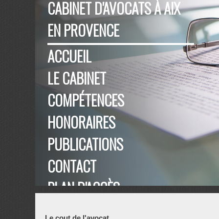
CABINET D'AVOCATS À AIX
EN PROVENCE
ACCUEIL
LE CABINET
COMPÉTENCES
HONORAIRES
PUBLICATIONS
CONTACT
PLAN D'ACCÈS
Le cout de l'avocat