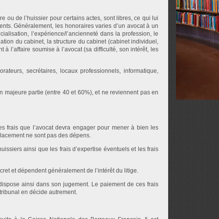
e ou de l’huissier pour certains actes, sont libres, ce qui lui
inents. Généralement, les honoraires varies d’un avocat à un
cialisation, l’expérience/l’ancienneté dans la profession, le
allation du cabinet, la structure du cabinet (cabinet individuel,
à l’affaire soumise à l’avocat (sa difficulté, son intérêt, les
rateurs, secrétaires, locaux professionnels, informatique,
n majeure partie (entre 40 et 60%), et ne reviennent pas en
les frais que l’avocat devra engager pour mener à bien les
éplacement ne sont pas des dépens.
ssiers ainsi que les frais d’expertise éventuels et les frais
cret et dépendent généralement de l’intérêt du litige.
 dispose ainsi dans son jugement. Le paiement de ces frais
 tribunal en décide autrement.