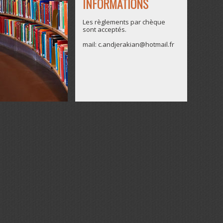
INFORMATIONS
Les règlements par chèque
sont acceptés.
mail: c.andjerakian@hotmail.fr