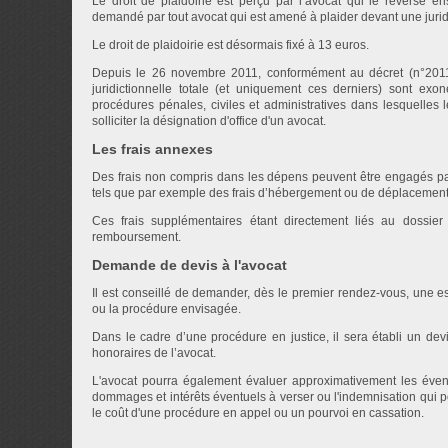
Le droit de plaidoirie est perçu par l’avocat qui le reverse e
demandé par tout avocat qui est amené à plaider devant une jurid
Le droit de plaidoirie est désormais fixé à 13 euros.
Depuis le 26 novembre 2011, conformément au décret (n°2011-
juridictionnelle totale (et uniquement ces derniers) sont exo
procédures pénales, civiles et administratives dans lesquelles l
solliciter la désignation d'office d'un avocat.
Les frais annexes
Des frais non compris dans les dépens peuvent être engagés par 
tels que par exemple des frais d’hébergement ou de déplacement
Ces frais supplémentaires étant directement liés au dossier d
remboursement.
Demande de devis à l'avocat
Il est conseillé de demander, dès le premier rendez-vous, une es
ou la procédure envisagée.
Dans le cadre d’une procédure en justice, il sera établi un devis
honoraires de l’avocat.
L'avocat pourra également évaluer approximativement les éven
dommages et intérêts éventuels à verser ou l'indemnisation qui pou
le coût d'une procédure en appel ou un pourvoi en cassation.